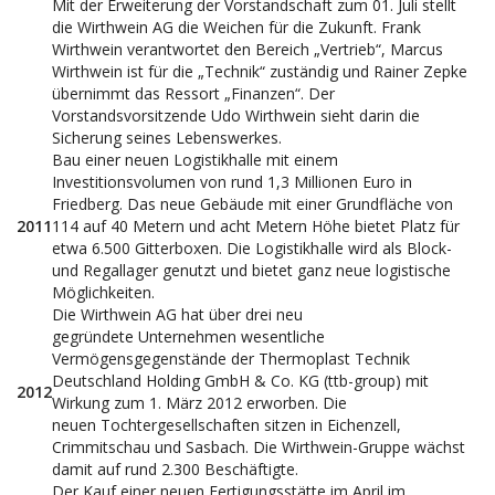
Mit der Erweiterung der Vorstandschaft zum 01. Juli stellt
die Wirthwein AG die Weichen für die Zukunft. Frank
Wirthwein verantwortet den Bereich „Vertrieb“, Marcus
Wirthwein ist für die „Technik“ zuständig und Rainer Zepke
übernimmt das Ressort „Finanzen“. Der
Vorstandsvorsitzende Udo Wirthwein sieht darin die
Sicherung seines Lebenswerkes.
Bau einer neuen Logistikhalle mit einem
Investitionsvolumen von rund 1,3 Millionen Euro in
Friedberg. Das neue Gebäude mit einer Grundfläche von
2011
114 auf 40 Metern und acht Metern Höhe bietet Platz für
etwa 6.500 Gitterboxen. Die Logistikhalle wird als Block-
und Regallager genutzt und bietet ganz neue logistische
Möglichkeiten.
Die Wirthwein AG hat über drei neu
gegründete Unternehmen wesentliche
Vermögensgegenstände der Thermoplast Technik
Deutschland Holding GmbH & Co. KG (ttb-group) mit
2012
Wirkung zum 1. März 2012 erworben. Die
neuen Tochtergesellschaften sitzen in Eichenzell,
Crimmitschau und Sasbach. Die Wirthwein-Gruppe wächst
damit auf rund 2.300 Beschäftigte.
Der Kauf einer neuen Fertigungsstätte im April im