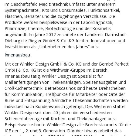
im Geschäftsfeld Medizintechnik umfasst unter anderem
Systempackmittel, Kits und Consumables, Funktionsartikel,
Flaschen, Behälter und die zugehörigen Verschlüsse. Die
Produkte werden beispielsweise in der Labordiagnostik,
Pharmazie, Chemie, Biotechnologie und der Kosmetik
angewandt. Im Jahre 2012 zeichnete der Landkreis Darmstadt-
Dieburg die Riegler GmbH & Co. KG für ihre Innovationen und
Investitionen als „Unternehmen des Jahres“ aus.
Innenausbau
Mit der Winkler Design GmbH & Co. KG und der Bembé Parkett
GmbH & Co. KG ist die Wirthwein-Gruppe im Bereich
Innenausbau tätig. Winkler Design ist Spezialist für
Maßanfertigungen von Thekenanlagen, Speisenausgaben und
Großküchentechnik. Betriebscasinos sind heute Drehscheiben
für Kommunikation, Treffpunkte für Mitarbeiter oder Orte der
Ruhe und Entspannung. Sämtliche Thekenlandschaften werden
individuell nach Kundenwunsch gefertigt. Des Weiteren stattet
Winkler Design seit über 40 Jahren die verschiedensten
Schienenfahrzeuge mit Küchen- und Thekenanlagen aus.
Beispielsweise baute Winkler Design alle Bordrestaurants für die
ICE der 1., 2. und 3. Generation. Darüber hinaus arbeitet das