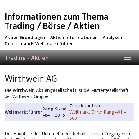
Skip
to
Informationen zum Thema
main
content
Trading / Börse / Aktien
Aktien Grundlagen – Aktien Informationen – Analysen –
Deutschlands Weltmarktführer
Trading - Aktien
Toggl
navig
Wirthwein AG
Die
Wirthwein Aktiengesellschaft
ist die Muttergesellschaft
der Wirthwein-Gruppe.
Zurück zur Liste:
Rang
Stand
Weltmarktführer
Weltmarktführer Rang 401 –
484
2015
500
Der Hauptsitz des Unternehmens befindet sich in Creglingen im