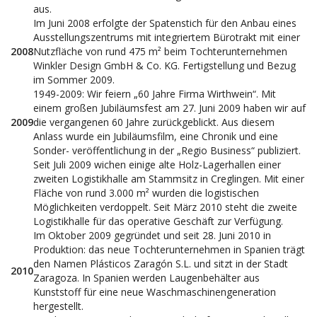
aus.
Im Juni 2008 erfolgte der Spatenstich für den Anbau eines
Ausstellungszentrums mit integriertem Bürotrakt mit einer
2008
Nutzfläche von rund 475 m² beim Tochterunternehmen
Winkler Design GmbH & Co. KG. Fertigstellung und Bezug
im Sommer 2009.
1949-2009: Wir feiern „60 Jahre Firma Wirthwein“. Mit
einem großen Jubiläumsfest am 27. Juni 2009 haben wir auf
2009
die vergangenen 60 Jahre zurückgeblickt. Aus diesem
Anlass wurde ein Jubiläumsfilm, eine Chronik und eine
Sonder- veröffentlichung in der „Regio Business“ publiziert.
Seit Juli 2009 wichen einige alte Holz-Lagerhallen einer
zweiten Logistikhalle am Stammsitz in Creglingen. Mit einer
Fläche von rund 3.000 m² wurden die logistischen
Möglichkeiten verdoppelt. Seit März 2010 steht die zweite
Logistikhalle für das operative Geschäft zur Verfügung.
Im Oktober 2009 gegründet und seit 28. Juni 2010 in
Produktion: das neue Tochterunternehmen in Spanien trägt
den Namen Plásticos Zaragón S.L. und sitzt in der Stadt
2010
Zaragoza. In Spanien werden Laugenbehälter aus
Kunststoff für eine neue Waschmaschinengeneration
hergestellt.