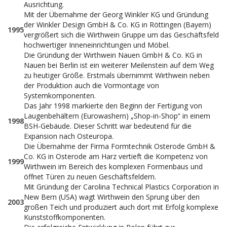
Ausrichtung.
Mit der Übernahme der Georg Winkler KG und Gründung
der Winkler Design GmbH & Co. KG in Röttingen (Bayern)
1995
vergrößert sich die Wirthwein Gruppe um das Geschäftsfeld
hochwertiger Inneneinrichtungen und Möbel.
Die Gründung der Wirthwein Nauen GmbH & Co. KG in
Nauen bei Berlin ist ein weiterer Meilenstein auf dem Weg
zu heutiger Größe. Erstmals übernimmt Wirthwein neben
der Produktion auch die Vormontage von
Systemkomponenten.
Das Jahr 1998 markierte den Beginn der Fertigung von
Laugenbehältern (Eurowashern) „Shop-in-Shop“ in einem
1998
BSH-Gebäude. Dieser Schritt war bedeutend für die
Expansion nach Osteuropa.
Die Übernahme der Firma Formtechnik Osterode GmbH &
Co. KG in Osterode am Harz vertieft die Kompetenz von
1999
Wirthwein im Bereich des komplexen Formenbaus und
öffnet Türen zu neuen Geschäftsfeldern.
Mit Gründung der Carolina Technical Plastics Corporation in
New Bern (USA) wagt Wirthwein den Sprung über den
2003
großen Teich und produziert auch dort mit Erfolg komplexe
Kunststoffkomponenten.