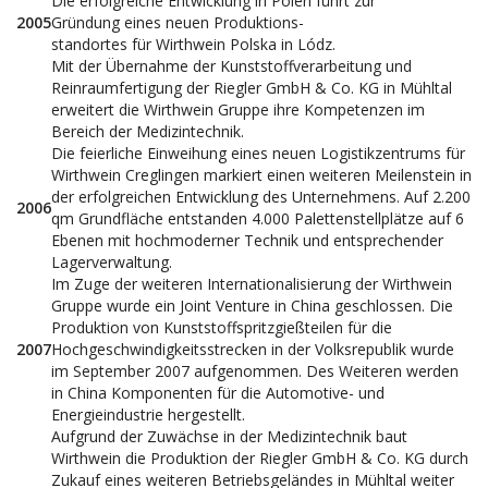
Die erfolgreiche Entwicklung in Polen führt zur
2005
Gründung eines neuen Produktions-
standortes für Wirthwein Polska in Lódz.
Mit der Übernahme der Kunststoffverarbeitung und
Reinraumfertigung der Riegler GmbH & Co. KG in Mühltal
erweitert die Wirthwein Gruppe ihre Kompetenzen im
Bereich der Medizintechnik.
Die feierliche Einweihung eines neuen Logistikzentrums für
Wirthwein Creglingen markiert einen weiteren Meilenstein in
der erfolgreichen Entwicklung des Unternehmens. Auf 2.200
2006
qm Grundfläche entstanden 4.000 Palettenstellplätze auf 6
Ebenen mit hochmoderner Technik und entsprechender
Lagerverwaltung.
Im Zuge der weiteren Internationalisierung der Wirthwein
Gruppe wurde ein Joint Venture in China geschlossen. Die
Produktion von Kunststoffspritzgießteilen für die
2007
Hochgeschwindigkeitsstrecken in der Volksrepublik wurde
im September 2007 aufgenommen. Des Weiteren werden
in China Komponenten für die Automotive- und
Energieindustrie hergestellt.
Aufgrund der Zuwächse in der Medizintechnik baut
Wirthwein die Produktion der Riegler GmbH & Co. KG durch
Zukauf eines weiteren Betriebsgeländes in Mühltal weiter