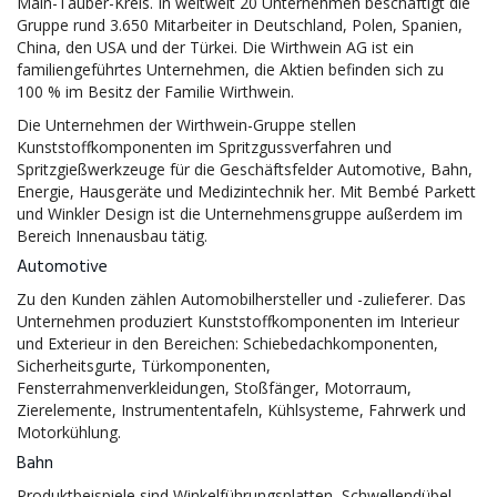
Main-Tauber-Kreis. In weltweit 20 Unternehmen beschäftigt die
Gruppe rund 3.650 Mitarbeiter in Deutschland, Polen, Spanien,
China, den USA und der Türkei. Die Wirthwein AG ist ein
familiengeführtes Unternehmen, die Aktien befinden sich zu
100 % im Besitz der Familie Wirthwein.
Die Unternehmen der Wirthwein-Gruppe stellen
Kunststoffkomponenten im Spritzgussverfahren und
Spritzgießwerkzeuge für die Geschäftsfelder Automotive, Bahn,
Energie, Hausgeräte und Medizintechnik her. Mit Bembé Parkett
und Winkler Design ist die Unternehmensgruppe außerdem im
Bereich Innenausbau tätig.
Automotive
Zu den Kunden zählen Automobilhersteller und -zulieferer. Das
Unternehmen produziert Kunststoffkomponenten im Interieur
und Exterieur in den Bereichen: Schiebedachkomponenten,
Sicherheitsgurte, Türkomponenten,
Fensterrahmenverkleidungen, Stoßfänger, Motorraum,
Zierelemente, Instrumententafeln, Kühlsysteme, Fahrwerk und
Motorkühlung.
Bahn
Produktbeispiele sind Winkelführungsplatten, Schwellendübel,