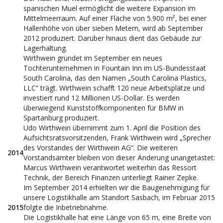
spanischen Muel ermöglicht die weitere Expansion im
Mittelmeerraum. Auf einer Fläche von 5.900 m², bei einer
Hallenhöhe von über sieben Metern, wird ab September
2012 produziert. Darüber hinaus dient das Gebäude zur
Lagerhaltung.
Wirthwein gründet im September ein neues
Tochterunternehmen in Fountain Inn im US-Bundesstaat
South Carolina, das den Namen „South Carolina Plastics,
LLC“ trägt. Wirthwein schafft 120 neue Arbeitsplätze und
investiert rund 12 Millionen US-Dollar. Es werden
überwiegend Kunststoffkomponenten für BMW in
Spartanburg produziert.
Udo Wirthwein übernimmt zum 1. April die Position des
Aufsichtsratsvorsitzenden, Frank Wirthwein wird „Sprecher
des Vorstandes der Wirthwein AG“. Die weiteren
2014
Vorstandsämter bleiben von dieser Änderung unangetastet:
Marcus Wirthwein verantwortet weiterhin das Ressort
Technik, der Bereich Finanzen unterliegt Rainer Zepke.
Im September 2014 erhielten wir die Baugenehmigung für
unsere Logistikhalle am Standort Sasbach, im Februar 2015
2015
folgte die Inbetriebnahme.
Die Logistikhalle hat eine Länge von 65 m, eine Breite von