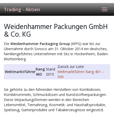
Trading - Aktien
Toggl
navig
Weidenhammer Packungen GmbH
& Co. KG
Die
Weidenhammer Packaging Group
(WPG) war bis zur
Übernahme durch Sonoco am 31. Oktober 2014 ein deutsches,
familiengeführtes Unternehmen mit Sitz in Hockenheim, Baden-
Württemberg.
Zurück zur Liste:
Rang
Stand
Weltmarktführer
Weltmarktführer Rang 401 –
463
2015
500
Sie gehörte zu den führenden Herstellern von Kombidosen,
Kombitrommeln, Schmuckdosen und Kunststoffverpackungen.
Diese Verpackungsformen werden in den Bereichen
Lebensmittel, Tiernahrung, Kosmetik- und Haushaltsprodukte,
Spielzeug, Gartenprodukte und Tabakerzeugnisse eingesetzt.