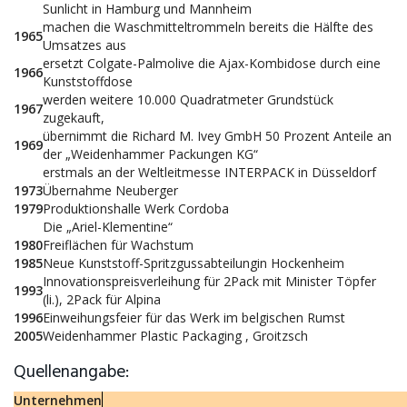
Sunlicht in Hamburg und Mannheim
machen die Waschmitteltrommeln bereits die Hälfte des
1965
Umsatzes aus
ersetzt Colgate-Palmolive die Ajax-Kombidose durch eine
1966
Kunststoffdose
werden weitere 10.000 Quadratmeter Grundstück
1967
zugekauft,
übernimmt die Richard M. Ivey GmbH 50 Prozent Anteile an
1969
der „Weidenhammer Packungen KG“
erstmals an der Weltleitmesse INTERPACK in Düsseldorf
1973
Übernahme Neuberger
1979
Produktionshalle Werk Cordoba
Die „Ariel-Klementine“
1980
Freiflächen für Wachstum
1985
Neue Kunststoff-Spritzgussabteilungin Hockenheim
Innovationspreisverleihung für 2Pack mit Minister Töpfer
1993
(li.), 2Pack für Alpina
1996
Einweihungsfeier für das Werk im belgischen Rumst
2005
Weidenhammer Plastic Packaging , Groitzsch
Quellenangabe:
Unternehmen