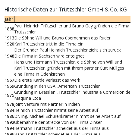
Historische Daten zur Trützschler GmbH & Co. KG
Jahr
Paul Heinrich Trützschler und Bruno Gey gründen die Firma
1888
Trützschler
1913
Die Söhne Will und Bruno übernehmen das Ruder
1920
Karl Trützschler tritt in die Firma ein.
Der Gründer Paul Heinrich Trützschler zieht sich zurück
1948
Die Firma in Sachsen wird enteignet
Hans und Hermann Trützschler, die Söhne von Willi und
Karl Trützschler, gründen mit Ihrem partner Curt Müllges
eine Firma in Odenkirchen
1967
Die erste Karde verlässt das Werk
1969
Gründung in den USA „American Trützschler
Gründung in Brasilien „Trützschler Industria e Comercion de
1975
Maquina Ltda
1978
Joint Venture mit Partner in Indien
1984
Heinrich Trützschler nimmt seine Arbeit auf
1986
Dr. Ing. Michael Schürenkrämer nimmt seine Arbeit auf
1992
Übernahme der Strecke von der Firma Zinser
1994
Hermann Trützschler scheidet aus der Firma aus
1996
Hans Trützschler scheidet aus der Firma aus