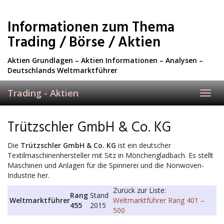
Skip
to
Informationen zum Thema
main
content
Trading / Börse / Aktien
Aktien Grundlagen – Aktien Informationen – Analysen –
Deutschlands Weltmarktführer
Trading - Aktien
Toggl
navig
Trützschler GmbH & Co. KG
Die
Trützschler GmbH & Co. KG
ist ein deutscher
Textilmaschinenhersteller mit Sitz in Mönchengladbach. Es stellt
Maschinen und Anlagen für die Spinnerei und die Nonwoven-
Industrie her.
Zurück zur Liste:
Rang
Stand
Weltmarktführer
Weltmarktführer Rang 401 –
455
2015
500