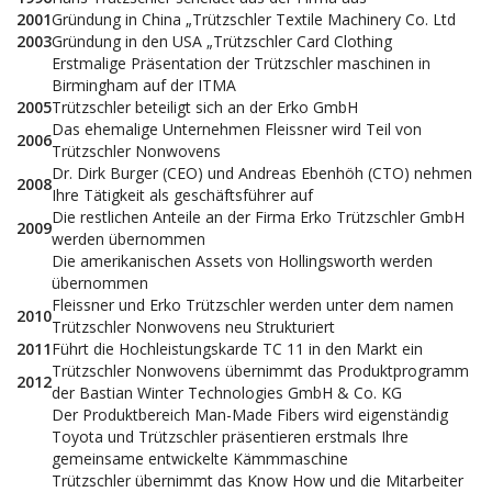
2001
Gründung in China „Trützschler Textile Machinery Co. Ltd
2003
Gründung in den USA „Trützschler Card Clothing
Erstmalige Präsentation der Trützschler maschinen in
Birmingham auf der ITMA
2005
Trützschler beteiligt sich an der Erko GmbH
Das ehemalige Unternehmen Fleissner wird Teil von
2006
Trützschler Nonwovens
Dr. Dirk Burger (CEO) und Andreas Ebenhöh (CTO) nehmen
2008
Ihre Tätigkeit als geschäftsführer auf
Die restlichen Anteile an der Firma Erko Trützschler GmbH
2009
werden übernommen
Die amerikanischen Assets von Hollingsworth werden
übernommen
Fleissner und Erko Trützschler werden unter dem namen
2010
Trützschler Nonwovens neu Strukturiert
2011
Führt die Hochleistungskarde TC 11 in den Markt ein
Trützschler Nonwovens übernimmt das Produktprogramm
2012
der Bastian Winter Technologies GmbH & Co. KG
Der Produktbereich Man-Made Fibers wird eigenständig
Toyota und Trützschler präsentieren erstmals Ihre
gemeinsame entwickelte Kämmmaschine
Trützschler übernimmt das Know How und die Mitarbeiter