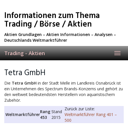
Skip
to
Informationen zum Thema
main
content
Trading / Börse / Aktien
Aktien Grundlagen – Aktien Informationen – Analysen –
Deutschlands Weltmarktführer
Trading - Aktien
Toggl
navig
Tetra GmbH
Die
Tetra GmbH
in der Stadt Melle im Landkreis Osnabrück ist
ein Unternehmen des Spectrum Brands-Konzerns und gehört zu
den weltweit bedeutendsten Herstellern von aquaristischem
Zubehör.
Zurück zur Liste:
Rang
Stand
Weltmarktführer
Weltmarktführer Rang 401 –
453
2015
500