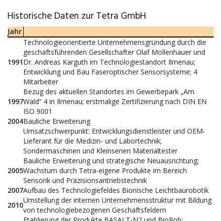
Historische Daten zur Tetra GmbH
Jahr
Technologieorientierte Unternehmensgründung durch die
geschäftsführenden Gesellschafter Olaf Mollenhauer und
1991
Dr. Andreas Karguth im Technologiestandort Ilmenau;
Entwicklung und Bau Faseroptischer Sensorsysteme; 4
Mitarbeiter
Bezug des aktuellen Standortes im Gewerbepark „Am
1997
Wald“ 4 in Ilmenau; erstmalige Zertifizierung nach DIN EN
ISO 9001
2004
Bauliche Erweiterung
Umsatzschwerpunkt: Entwicklungsdienstleister und OEM-
Lieferant für die Medizin- und Labortechnik;
Sondermaschinen und Kleinserien Materialtester
Bauliche Erweiterung und strategische Neuausrichtung;
2005
Wachstum durch Tetra-eigene Produkte im Bereich
Sensorik und Präzisionsantriebstechnik
2007
Aufbau des Technologiefeldes Bionische Leichtbaurobotik
Umstellung der internen Unternehmensstruktur mit Bildung
2010
von technologiebezogenen Geschäftsfeldern
Etablierung der Produkte BASALT-N2 und BioRob;