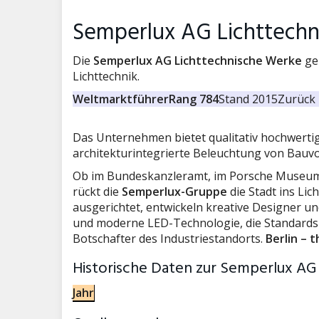
Semperlux AG Lichttech
Die
Semperlux AG Lichttechnische Werke
ge
Lichttechnik.
Weltmarktführer
Rang 784
Stand 2015
Zurück 
Das Unternehmen bietet qualitativ hochwerti
architekturintegrierte Beleuchtung von Bauv
Ob im Bundeskanzleramt, im Porsche Museum o
rückt die
Semperlux-Gruppe
die Stadt ins Lic
ausgerichtet, entwickeln kreative Designer un
und moderne LED-Technologie, die Standards s
Botschafter des Industriestandorts.
Berlin – 
Historische Daten zur Semperlux AG
Jahr