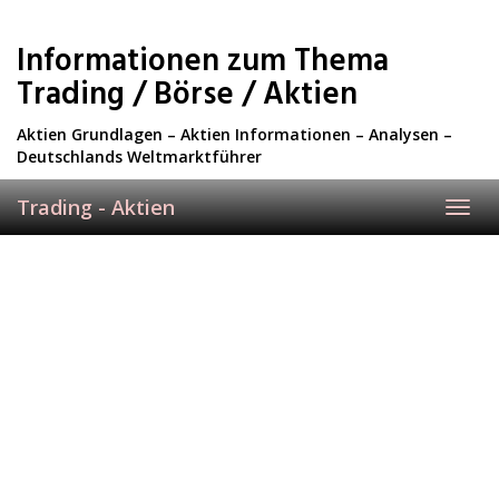
Skip
to
Informationen zum Thema
main
content
Trading / Börse / Aktien
Aktien Grundlagen – Aktien Informationen – Analysen –
Deutschlands Weltmarktführer
Trading - Aktien
Toggl
navig