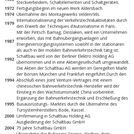
Steckverbindern, Schaltelementen und Schaltgeräten.
1972
Fertigungsbeginn im neuen Werk Aldersbach.
1974
Übernahme des Montagewerks Velden/Vils.
Internationalisierung der Verkehrstechnikaktivitäten durch
1979
den Erwerb der Techniques d’Automatisme in Paris.
Mit der Pintsch Bamag, Dinslaken, wird ein Unternehmen
erworben, das mit Bahnübergangsanlagen und
1987
Energieversorgungssystemen sowohl in der stationären
als auch in der mobilen Bahnverkehrstechnik tätig ist.
Schaltbau wird von der Berliner Elektro Holding AG
1992
übernommen und in eine Aktiengesellschaft umgewandelt.
Die Aktien der Schaltbau AG werden im Geregelten Markt
der Börsen München und Frankfurt eingeführt.Durch den
1994
Abschluß eines Joint Venture-Vertrages mit einem
chinesischen Bahnverkehrstechnik-Hersteller wird der
Einstieg in den Wachstumsmarkt China vorbereitet.
Ergänzung der Bahnverkehrstechnik und Erschließung des
1995
Busausrüstungs- Marktes durch die Übernahme des
Türsystemherstellers Bode, Kassel.
2000
Umfirmierung in Schaltbau Holding AG
Ausgliederung der Schaltbau GmbH
2004
75 Jahre Schaltbau GmbH
Übernahme der Bubenzer-Gruppe, Kirchen, dem