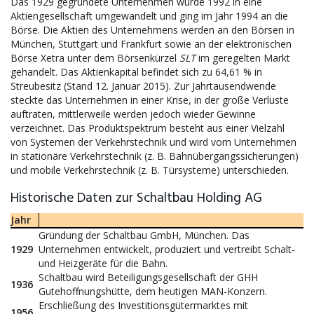
Das 1929 gegründete Unternehmen wurde 1992 in eine
Aktiengesellschaft umgewandelt und ging im Jahr 1994 an die
Börse. Die Aktien des Unternehmens werden an den Börsen in
München, Stuttgart und Frankfurt sowie an der elektronischen
Börse Xetra unter dem Börsenkürzel
SLT
im geregelten Markt
gehandelt. Das Aktienkapital befindet sich zu 64,61 % in
Streubesitz (Stand 12. Januar 2015). Zur Jahrtausendwende
steckte das Unternehmen in einer Krise, in der große Verluste
auftraten, mittlerweile werden jedoch wieder Gewinne
verzeichnet. Das Produktspektrum besteht aus einer Vielzahl
von Systemen der Verkehrstechnik und wird vom Unternehmen
in stationäre Verkehrstechnik (z. B. Bahnübergangssicherungen)
und mobile Verkehrstechnik (z. B. Türsysteme) unterschieden.
Historische Daten zur Schaltbau Holding AG
Jahr
Gründung der Schaltbau GmbH, München. Das
1929
Unternehmen entwickelt, produziert und vertreibt Schalt-
und Heizgeräte für die Bahn.
Schaltbau wird Beteiligungsgesellschaft der GHH
1936
Gutehoffnungshütte, dem heutigen MAN-Konzern.
Erschließung des Investitionsgütermarktes mit
1956