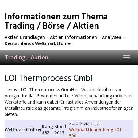
Skip
to
Informationen zum Thema
main
content
Trading / Börse / Aktien
Aktien Grundlagen – Aktien Informationen – Analysen –
Deutschlands Weltmarktführer
Trading - Aktien
Toggl
navig
LOI Thermprocess GmbH
Tenova
LOI Thermprocess GmbH
ist Weltmarktführer von
Anlagen für das Erwärmen und die Wärmebehandlung moderner
Werkstoffe und kann dabei für fast alles Anwendungen der
Metallindustrie das gesamte Programm an Industrieofenanlagen
bieten.
Zurück zur Liste:
Rang
Stand
Weltmarktführer
Weltmarktführer Rang 401 –
482
2015
500