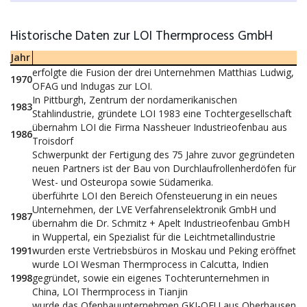
Historische Daten zur LOI Thermprocess GmbH
Jahr
erfolgte die Fusion der drei Unternehmen Matthias Ludwig,
1970
OFAG und Indugas zur LOI.
In Pittburgh, Zentrum der nordamerikanischen
1983
Stahlindustrie, gründete LOI 1983 eine Tochtergesellschaft
übernahm LOI die Firma Nassheuer Industrieofenbau aus
1986
Troisdorf
Schwerpunkt der Fertigung des 75 Jahre zuvor gegründeten
neuen Partners ist der Bau von Durchlaufrollenherdöfen für
West- und Osteuropa sowie Südamerika.
überführte LOI den Bereich Ofensteuerung in ein neues
Unternehmen, der LVE Verfahrenselektronik GmbH und
1987
übernahm die Dr. Schmitz + Apelt Industrieofenbau GmbH
in Wuppertal, ein Spezialist für die Leichtmetallindustrie
1991
wurden erste Vertriebsbüros in Moskau und Peking eröffnet
wurde LOI Wesman Thermprocess in Calcutta, Indien
1998
gegründet, sowie ein eigenes Tochterunternehmen in
China, LOI Thermprocess in Tianjin
wurde das Ofenbauunternehmen GKI-OFU aus Oberhausen