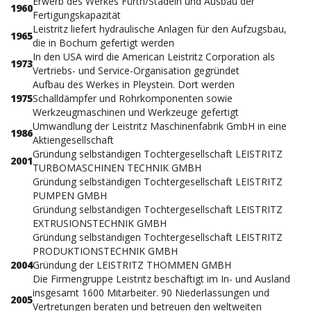
Erwerb des Werkes Fürth/Stadeln und Ausbau der
1960
Fertigungskapazität
Leistritz liefert hydraulische Anlagen für den Aufzugsbau,
1965
die in Bochum gefertigt werden
In den USA wird die American Leistritz Corporation als
1973
Vertriebs- und Service-Organisation gegründet
Aufbau des Werkes in Pleystein. Dort werden
1975
Schalldämpfer und Rohrkomponenten sowie
Werkzeugmaschinen und Werkzeuge gefertigt
Umwandlung der Leistritz Maschinenfabrik GmbH in eine
1986
Aktiengesellschaft
Gründung selbständigen Tochtergesellschaft LEISTRITZ
2001
TURBOMASCHINEN TECHNIK GMBH
Gründung selbständigen Tochtergesellschaft LEISTRITZ
PUMPEN GMBH
Gründung selbständigen Tochtergesellschaft LEISTRITZ
EXTRUSIONSTECHNIK GMBH
Gründung selbständigen Tochtergesellschaft LEISTRITZ
PRODUKTIONSTECHNIK GMBH
2004
Gründung der LEISTRITZ THOMMEN GMBH
Die Firmengruppe Leistritz beschäftigt im In- und Ausland
insgesamt 1600 Mitarbeiter. 90 Niederlassungen und
2005
Vertretungen beraten und betreuen den weltweiten