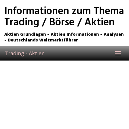
Skip
Informationen zum Thema
to
main
Trading / Börse / Aktien
content
Aktien Grundlagen – Aktien Informationen – Analysen
– Deutschlands Weltmarktführer
Trading - Aktien
Toggl
navig