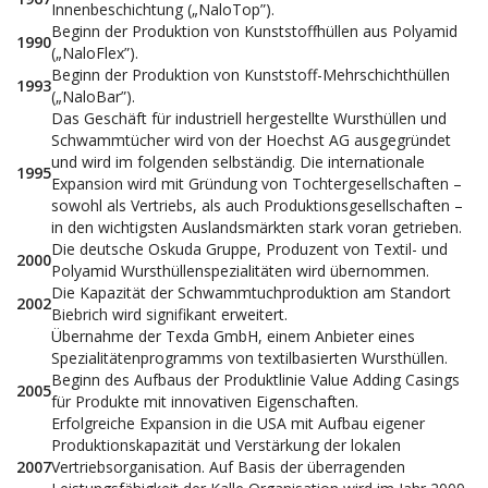
Innenbeschichtung („NaloTop”).
Beginn der Produktion von Kunststoffhüllen aus Polyamid
1990
(„NaloFlex”).
Beginn der Produktion von Kunststoff-Mehrschichthüllen
1993
(„NaloBar”).
Das Geschäft für industriell hergestellte Wursthüllen und
Schwammtücher wird von der Hoechst AG ausgegründet
und wird im folgenden selbständig. Die internationale
1995
Expansion wird mit Gründung von Tochtergesellschaften –
sowohl als Vertriebs, als auch Produktionsgesellschaften –
in den wichtigsten Auslandsmärkten stark voran getrieben.
Die deutsche Oskuda Gruppe, Produzent von Textil- und
2000
Polyamid Wursthüllenspezialitäten wird übernommen.
Die Kapazität der Schwammtuchproduktion am Standort
2002
Biebrich wird signifikant erweitert.
Übernahme der Texda GmbH, einem Anbieter eines
Spezialitätenprogramms von textilbasierten Wursthüllen.
Beginn des Aufbaus der Produktlinie Value Adding Casings
2005
für Produkte mit innovativen Eigenschaften.
Erfolgreiche Expansion in die USA mit Aufbau eigener
Produktionskapazität und Verstärkung der lokalen
2007
Vertriebsorganisation. Auf Basis der überragenden