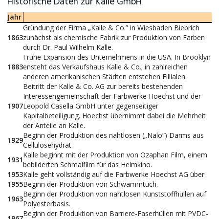
Historische Daten zur Kalle GmbH
Jahr
Gründung der Firma „Kalle & Co.” in Wiesbaden Biebrich
1863
zunächst als chemische Fabrik zur Produktion von Farben
durch Dr. Paul Wilhelm Kalle.
Frühe Expansion des Unternehmens in die USA. In Brooklyn
1883
ensteht das Verkaufshaus Kalle & Co.; in zahlreichen
anderen amerikanischen Städten entstehen Fillialen.
Beitritt der Kalle & Co. AG zur bereits bestehenden
Interessengemeinschaft der Farbwerke Hoechst und der
1907
Leopold Casella GmbH unter gegenseitiger
Kapitalbeteiligung. Hoechst übernimmt dabei die Mehrheit
der Anteile an Kalle.
Beginn der Produktion des nahtlosen („Nalo”) Darms aus
1929
Cellulosehydrat.
Kalle beginnt mit der Produktion von Ozaphan Film, einem
1931
bebilderten Schmalfilm für das Heimkino.
1953
Kalle geht vollständig auf die Farbwerke Hoechst AG über.
1955
Beginn der Produktion von Schwammtuch.
Beginn der Produktion von nahtlosen Kunststoffhüllen auf
1963
Polyesterbasis.
Beginn der Produktion von Barriere-Faserhüllen mit PVDC-
1967