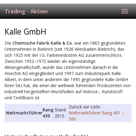
Trading - Aktien
Toggl
navig
Kalle GmbH
Die
Chemische Fabrik Kalle & Co.
war ein 1863 gegründetes
Unternehmen in Biebrich (seit 1926 Wiesbaden-Biebrich), das
sich 1925 mit der I.G. Farbenindustrie AG zusammenschloss.
Zwischen 1952–1972 wieder als eigenständige
Aktiengesellschaft, wurde das Unternehmen danach in die
Hoechst AG eingegliedert und 1997 zum Industriepark Kalle-
Albert, in dem unter anderem die 1995 gegründete Kalle GmbH
ihren Sitz hat, die einer der weltweit führenden Produzenten von
industriell hergestellten Wursthüllen auf Viskose-, Kunststoff-
und Textilbasis ist.
Zurück zur Liste:
Rang
Stand
Weltmarktführer
Weltmarktführer Rang 401 –
439
2015
500