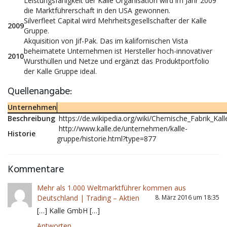
Leistungsfähigkeit der Kalle Organisation wird im Jahr 2009
die Marktführerschaft in den USA gewonnen.
Silverfleet Capital wird Mehrheitsgesellschafter der Kalle
2009
Gruppe.
Akquisition von Jif-Pak. Das im kalifornischen Vista
beheimatete Unternehmen ist Hersteller hoch-innovativer
2010
Wursthüllen und Netze und ergänzt das Produktportfolio
der Kalle Gruppe ideal.
Quellenangabe:
Unternehmen
Beschreibung
https://de.wikipedia.org/wiki/Chemische_Fabrik_Kall
http://www.kalle.de/unternehmen/kalle-
Historie
gruppe/historie.html?type=877
Kommentare
Mehr als 1.000 Weltmarktführer kommen aus
Deutschland | Trading – Aktien
8. März 2016 um 18:35
[…] Kalle GmbH […]
Antworten