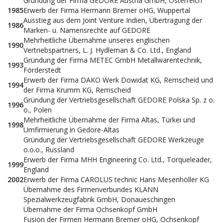
Gründung der Firma GEDORE Austria GmbH, Österreich
1985
Erwerb der Firma Hermann Bremer oHG, Wuppertal
Ausstieg aus dem Joint Venture Indien, Übertragung der
1986
Marken- u. Namensrechte auf GEDORE
Mehrheitliche Übernahme unseres englischen
1990
Vertriebspartners, L. J. Hydleman & Co. Ltd., England
Gründung der Firma METEC GmbH Metallwarentechnik,
1993
Förderstedt
Erwerb der Firma DAKO Werk Dowidat KG, Remscheid und
1994
der Firma Krumm KG, Remscheid
Gründung der Vertriebsgesellschaft GEDORE Polska Sp. z o.
1996
o., Polen
Mehrheitliche Übernahme der Firma Altas, Türkei und
1998
Umfirmierung in Gedore-Altas
Gründung der Vertriebsgesellschaft GEDORE Werkzeuge
o.o.o., Russland
Erwerb der Firma MHH Engineering Co. Ltd., Torqueleader,
1999
England
2002
Erwerb der Firma CAROLUS technic Hans Mesenhöller KG
Übernahme des Firmenverbundes KLANN
Spezialwerkzeugfabrik GmbH, Donaueschingen
Übernahme der Firma Ochsenkopf GmbH
Fusion der Firmen Hermann Bremer oHG, Ochsenkopf