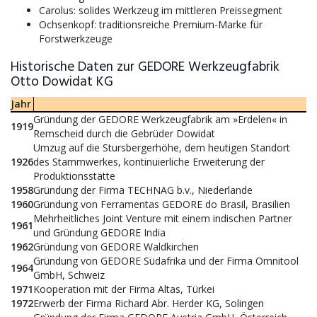
Carolus: solides Werkzeug im mittleren Preissegment
Ochsenkopf: traditionsreiche Premium-Marke für
Forstwerkzeuge
Historische Daten zur GEDORE Werkzeugfabrik
Otto Dowidat KG
Jahr
Gründung der GEDORE Werkzeugfabrik am »Erdelen« in
1919
Remscheid durch die Gebrüder Dowidat
Umzug auf die Stursbergerhöhe, dem heutigen Standort
1926
des Stammwerkes, kontinuierliche Erweiterung der
Produktionsstätte
1958
Gründung der Firma TECHNAG b.v., Niederlande
1960
Gründung von Ferramentas GEDORE do Brasil, Brasilien
Mehrheitliches Joint Venture mit einem indischen Partner
1961
und Gründung GEDORE India
1962
Gründung von GEDORE Waldkirchen
Gründung von GEDORE Südafrika und der Firma Omnitool
1964
GmbH, Schweiz
1971
Kooperation mit der Firma Altas, Türkei
1972
Erwerb der Firma Richard Abr. Herder KG, Solingen