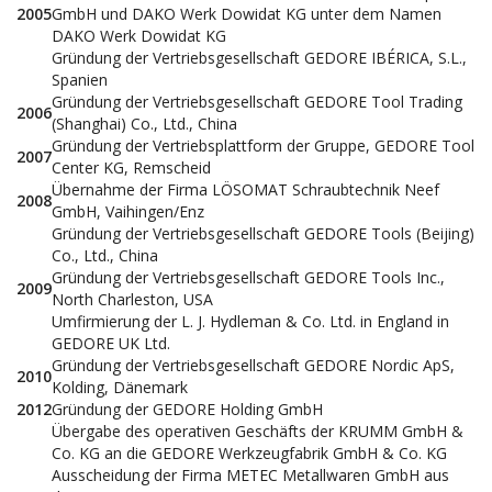
2005
GmbH und DAKO Werk Dowidat KG unter dem Namen
DAKO Werk Dowidat KG
Gründung der Vertriebsgesellschaft GEDORE IBÉRICA, S.L.,
Spanien
Gründung der Vertriebsgesellschaft GEDORE Tool Trading
2006
(Shanghai) Co., Ltd., China
Gründung der Vertriebsplattform der Gruppe, GEDORE Tool
2007
Center KG, Remscheid
Übernahme der Firma LÖSOMAT Schraubtechnik Neef
2008
GmbH, Vaihingen/Enz
Gründung der Vertriebsgesellschaft GEDORE Tools (Beijing)
Co., Ltd., China
Gründung der Vertriebsgesellschaft GEDORE Tools Inc.,
2009
North Charleston, USA
Umfirmierung der L. J. Hydleman & Co. Ltd. in England in
GEDORE UK Ltd.
Gründung der Vertriebsgesellschaft GEDORE Nordic ApS,
2010
Kolding, Dänemark
2012
Gründung der GEDORE Holding GmbH
Übergabe des operativen Geschäfts der KRUMM GmbH &
Co. KG an die GEDORE Werkzeugfabrik GmbH & Co. KG
Ausscheidung der Firma METEC Metallwaren GmbH aus