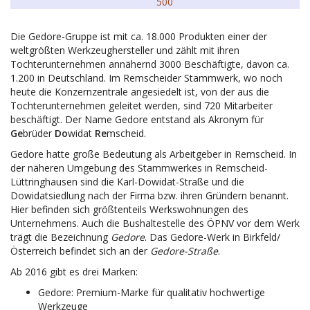
500
Die Gedore-Gruppe ist mit ca. 18.000 Produkten einer der
weltgrößten Werkzeughersteller und zählt mit ihren
Tochterunternehmen annähernd 3000 Beschäftigte, davon ca.
1.200 in Deutschland. Im Remscheider Stammwerk, wo noch
heute die Konzernzentrale angesiedelt ist, von der aus die
Tochterunternehmen geleitet werden, sind 720 Mitarbeiter
beschäftigt. Der Name Gedore entstand als Akronym für
Ge
brüder
Do
widat
Re
mscheid.
Gedore hatte große Bedeutung als Arbeitgeber in Remscheid. In
der näheren Umgebung des Stammwerkes in Remscheid-
Lüttringhausen sind die Karl-Dowidat-Straße und die
Dowidatsiedlung nach der Firma bzw. ihren Gründern benannt.
Hier befinden sich größtenteils Werkswohnungen des
Unternehmens. Auch die Bushaltestelle des ÖPNV vor dem Werk
trägt die Bezeichnung
Gedore
. Das Gedore-Werk in Birkfeld/
Österreich befindet sich an der
Gedore-Straße
.
Ab 2016 gibt es drei Marken:
Gedore: Premium-Marke für qualitativ hochwertige
Werkzeuge