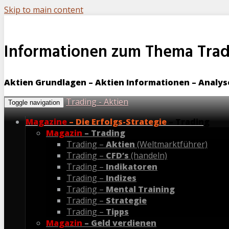
Skip to main content
Informationen zum Thema Tradi
Aktien Grundlagen – Aktien Informationen – Analy
Trading - Aktien
Toggle navigation
Magazine
– Die Erfolgs-Strategie
– Trading
Magazin
– Trading
Trading –
Aktien
(Weltmarktführer)
Trading –
CFD’s
(handeln)
Trading –
Indikatoren
Trading –
Indizes
Trading –
Mental Training
Trading –
Strategie
Trading –
Tipps
Magazin
– Geld verdienen