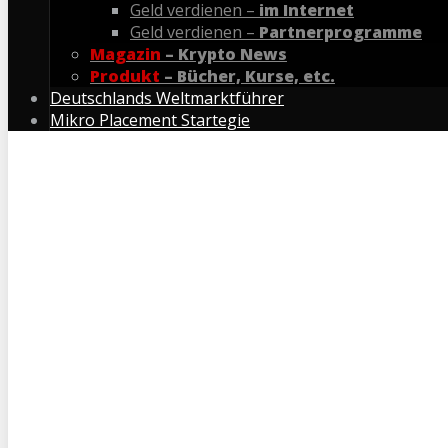
Geld verdienen –
im Internet
Geld verdienen –
Partnerprogramme
Magazin
– Krypto News
Produkt
– Bücher, Kurse, etc.
Deutschlands Weltmarktführer
Mikro Placement Startegie