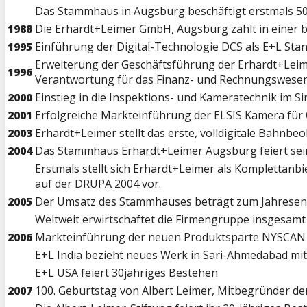
Das Stammhaus in Augsburg beschäftigt erstmals 500
1988
Die Erhardt+Leimer GmbH, Augsburg zählt in einer 
1995
Einführung der Digital-Technologie DCS als E+L Sta
Erweiterung der Geschäftsführung der Erhardt+Leimer
1996
Verantwortung für das Finanz- und Rechnungswese
2000
Einstieg in die Inspektions- und Kameratechnik im 
2001
Erfolgreiche Markteinführung der ELSIS Kamera für 
2003
Erhardt+Leimer stellt das erste, volldigitale Bahnb
2004
Das Stammhaus Erhardt+Leimer Augsburg feiert sein
Erstmals stellt sich Erhardt+Leimer als Komplettan
auf der DRUPA 2004 vor.
2005
Der Umsatz des Stammhauses beträgt zum Jahresende
Weltweit erwirtschaftet die Firmengruppe insgesamt
2006
Markteinführung der neuen Produktsparte NYSCAN a
E+L India bezieht neues Werk in Sari-Ahmedabad mit
E+L USA feiert 30jähriges Bestehen
2007
100. Geburtstag von Albert Leimer, Mitbegründer de