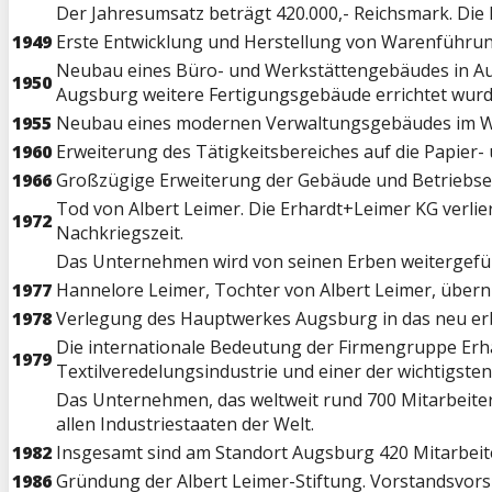
Der Jahresumsatz beträgt 420.000,- Reichsmark. Die 
1949
Erste Entwicklung und Herstellung von Warenführung
Neubau eines Büro- und Werkstättengebäudes in Aug
1950
Augsburg weitere Fertigungsgebäude errichtet wurd
1955
Neubau eines modernen Verwaltungsgebäudes im 
1960
Erweiterung des Tätigkeitsbereiches auf die Papier- 
1966
Großzügige Erweiterung der Gebäude und Betriebsei
Tod von Albert Leimer. Die Erhardt+Leimer KG verli
1972
Nachkriegszeit.
Das Unternehmen wird von seinen Erben weitergefü
1977
Hannelore Leimer, Tochter von Albert Leimer, übern
1978
Verlegung des Hauptwerkes Augsburg in das neu erb
Die internationale Bedeutung der Firmengruppe Erha
1979
Textilveredelungsindustrie und einer der wichtigsten 
Das Unternehmen, das weltweit rund 700 Mitarbeiter 
allen Industriestaaten der Welt.
1982
Insgesamt sind am Standort Augsburg 420 Mitarbeite
1986
Gründung der Albert Leimer-Stiftung. Vorstandsvors