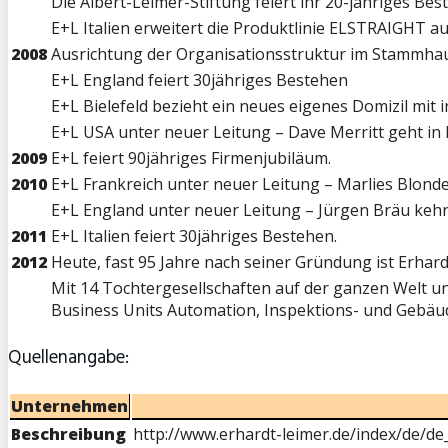
Die Albert-Leimer-Stiftung feiert ihr 20-jähriges Be
E+L Italien erweitert die Produktlinie ELSTRAIGHT
2008
Ausrichtung der Organisationsstruktur im Stammhau
E+L England feiert 30jähriges Bestehen
E+L Bielefeld bezieht ein neues eigenes Domizil mit
E+L USA unter neuer Leitung – Dave Merritt geht in
2009
E+L feiert 90jähriges Firmenjubiläum.
2010
E+L Frankreich unter neuer Leitung – Marlies Blonde
E+L England unter neuer Leitung – Jürgen Bräu keh
2011
E+L Italien feiert 30jähriges Bestehen.
2012
Heute, fast 95 Jahre nach seiner Gründung ist Erh
Mit 14 Tochtergesellschaften auf der ganzen Welt un
Business Units Automation, Inspektions- und Gebäu
Quellenangabe:
Unternehmen
Beschreibung
http://www.erhardt-leimer.de/index/de/d