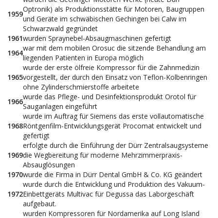
Optronik) als Produktionsstätte für Motoren, Baugruppen
1959
und Geräte im schwäbischen Gechingen bei Calw im
Schwarzwald gegründet
1961
wurden Spraynebel-Absaugmaschinen gefertigt
war mit dem mobilen Orosuc die sitzende Behandlung am
1964
liegenden Patienten in Europa möglich
wurde der erste ölfreie Kompressor für die Zahnmedizin
1965
vorgestellt, der durch den Einsatz von Teflon-Kolbenringen
ohne Zylinderschmierstoffe arbeitete
wurde das Pflege- und Desinfektionsprodukt Orotol für
1966
Sauganlagen eingeführt
wurde im Auftrag für Siemens das erste vollautomatische
1968
Röntgenfilm-Entwicklungsgerät Procomat entwickelt und
gefertigt
erfolgte durch die Einführung der Dürr Zentralsaugsysteme
1969
die Wegbereitung für moderne Mehrzimmerpraxis-
Absauglösungen
1970
wurde die Firma in Dürr Dental GmbH & Co. KG geändert
wurde durch die Entwicklung und Produktion des Vakuum-
1972
Einbettgeräts Multivac für Degussa das Laborgeschäft
aufgebaut.
wurden Kompressoren für Nordamerika auf Long Island