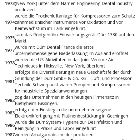
1973
(New York) unter dem Namen Engineering Dental Industry
produziert
wurde die Trockenluftanlage für Kompressoren zum Schutz
1974
zahnmedizinischer Instrumente vor Oxidation und vor
Keimwachstum im Tank eingeführt.
kam das Röntgenfilm-Entwicklungsgerät Dürr 1330 auf den
1975
Markt.
wurde mit Dürr Dental France die erste
1977
unternehmenseigene Niederlassung im Ausland eröffnet
wurden die US-Aktivitäten in das Joint Venture Air
1978
Techniques in Hicksville, New York, überführt
erfolgte die Diversifizierung in neue Geschäftsfelder durch
Gründung der Dürr GmbH & Co. KG – Luft- und Processor-
1981
Technik. Schwerpunkt waren Pumpen und Kompressoren
für industrielle Spezialanwendungen
zog das Unternehmen in den heutigen Firmensitz in
1982
Bietigheim-Bissingen.
erfolgte der Einstieg in die unternehmenseigene
1983
Elektronikfertigung mit Platinenbestückung in Gechingen
wurde die Dürr System-Hygiene zur Desinfektion und
1986
Reinigung in Praxis und Labor eingeführt
1987
wurden Amalgamabscheider produziert