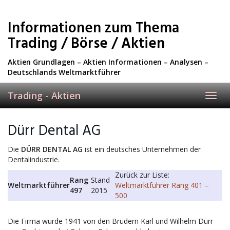
Skip
to
Informationen zum Thema
main
content
Trading / Börse / Aktien
Aktien Grundlagen – Aktien Informationen – Analysen –
Deutschlands Weltmarktführer
Trading - Aktien
Toggl
navig
Dürr Dental AG
Die
DÜRR DENTAL AG
ist ein deutsches Unternehmen der
Dentalindustrie.
Zurück zur Liste:
Rang
Stand
Weltmarktführer
Weltmarktführer Rang 401 –
497
2015
500
Die Firma wurde 1941 von den Brüdern Karl und Wilhelm Dürr