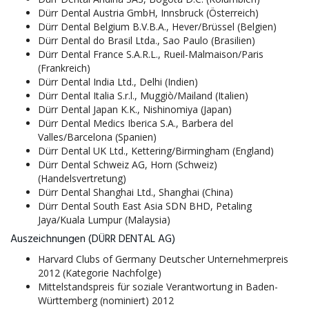
Dürr Dental Austria GmbH, Innsbruck (Österreich)
Dürr Dental Belgium B.V.B.A., Hever/Brüssel (Belgien)
Dürr Dental do Brasil Ltda., Sao Paulo (Brasilien)
Dürr Dental France S.A.R.L., Rueil-Malmaison/Paris
(Frankreich)
Dürr Dental India Ltd., Delhi (Indien)
Dürr Dental Italia S.r.l., Muggiò/Mailand (Italien)
Dürr Dental Japan K.K., Nishinomiya (Japan)
Dürr Dental Medics Iberica S.A., Barbera del
Valles/Barcelona (Spanien)
Dürr Dental UK Ltd., Kettering/Birmingham (England)
Dürr Dental Schweiz AG, Horn (Schweiz)
(Handelsvertretung)
Dürr Dental Shanghai Ltd., Shanghai (China)
Dürr Dental South East Asia SDN BHD, Petaling
Jaya/Kuala Lumpur (Malaysia)
Auszeichnungen (DÜRR DENTAL AG)
Harvard Clubs of Germany Deutscher Unternehmerpreis
2012 (Kategorie Nachfolge)
Mittelstandspreis für soziale Verantwortung in Baden-
Württemberg (nominiert) 2012