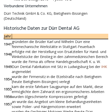
Verbundene Unternehmen
Dürr Technik GmbH & Co. KG, Bietigheim-Bissingen
(Deutschland)
Historische Daten zur Dürr Dental AG
Jahr
gründeten die Brüder Karl und Wilhelm Dürr eine
1941
feinmechanische Werkstätte in Stuttgart-Feuerbach
erfolgte mit der Herstellung von Ersatzteilen für Hand- und
1946
Winkelstücke der Einstieg in den zahnmedizinischen Bereich
wurde die Firma als offene Handelsgesellschaft K. u. W.
1949
Dürr Dental-Fabrikation mit Sitz in Ludwigsburg bei der
IHK
angemeldet
wurde der Firmensitz in die Etzelstraße nach Bietigheim
1954
(heute Bietigheim-Bissingen) verlegt
kam die erste fahrbare Saugpumpe auf den Markt, diese
1955
ermöglichte dem Zahnarzt ein ergonomischeres Arbeiten
1956
wurden ölgeschmierte Kompressoren gefertigt
an wurde das Angebot um kleine Behandlungseinheiten
1957
sowie Polier- und Hängemotoren erweitert
wurden die Gechinger Motoren Werke (heute Dürr