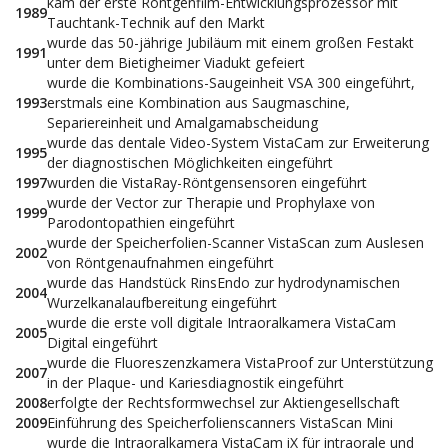
kam der erste Röntgenfilm-Entwicklungsprozessor mit
1989
Tauchtank-Technik auf den Markt
wurde das 50-jährige Jubiläum mit einem großen Festakt
1991
unter dem Bietigheimer Viadukt gefeiert
wurde die Kombinations-Saugeinheit VSA 300 eingeführt,
1993
erstmals eine Kombination aus Saugmaschine,
Separiereinheit und Amalgamabscheidung
wurde das dentale Video-System VistaCam zur Erweiterung
1995
der diagnostischen Möglichkeiten eingeführt
1997
wurden die VistaRay-Röntgensensoren eingeführt
wurde der Vector zur Therapie und Prophylaxe von
1999
Parodontopathien eingeführt
wurde der Speicherfolien-Scanner VistaScan zum Auslesen
2002
von Röntgenaufnahmen eingeführt
wurde das Handstück RinsEndo zur hydrodynamischen
2004
Wurzelkanalaufbereitung eingeführt
wurde die erste voll digitale Intraoralkamera VistaCam
2005
Digital eingeführt
wurde die Fluoreszenzkamera VistaProof zur Unterstützung
2007
in der Plaque- und Kariesdiagnostik eingeführt
2008
erfolgte der Rechtsformwechsel zur Aktiengesellschaft
2009
Einführung des Speicherfolienscanners VistaScan Mini
wurde die Intraoralkamera VistaCam iX für intraorale und