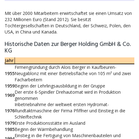
Mit über 2000 Mitarbeitern erwirtschaftet sie einen Umsatz von
232 Millionen Euro (Stand 2012). Sie besitzt
Tochtergesellschaften in Deutschland, der Schweiz, Polen, den
USA, in China und Kanada.
Historische Daten zur Berger Holding GmbH & Co.
KG
Jahr
Firmengründung durch Alois Berger in Kaufbeuren-
1955
Neugablonz mit einer Betriebsfläche von 105 m² und zwei
Facharbeitern
1959
Beginn der Lehrlingsausbildung in der Gruppe
Der erste 6-Spindler Drehautomat wird in Produktion
1969
genommen
Inbetriebnahme der weltweit ersten Hydromat-
1976
Rundtaktmaschine der Firma Pfiffner und Einstieg in die
Schleiftechnik
1979
Erste Produktionsstätte im Ausland
1985
Beginn der Wärmbehandlung
Einstieg in die Fertigung von Maschinenbauteilen und
1994