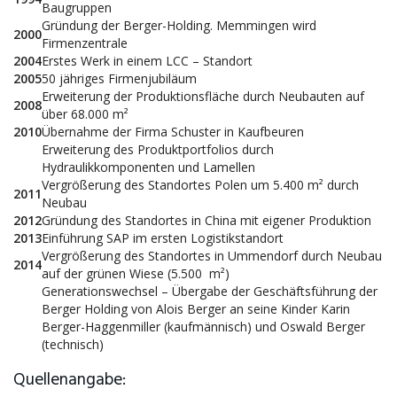
Baugruppen
Gründung der Berger-Holding. Memmingen wird
2000
Firmenzentrale
2004
Erstes Werk in einem LCC – Standort
2005
50 jähriges Firmenjubiläum
Erweiterung der Produktionsfläche durch Neubauten auf
2008
über 68.000 m²
2010
Übernahme der Firma Schuster in Kaufbeuren
Erweiterung des Produktportfolios durch
Hydraulikkomponenten und Lamellen
Vergrößerung des Standortes Polen um 5.400 m² durch
2011
Neubau
2012
Gründung des Standortes in China mit eigener Produktion
2013
Einführung SAP im ersten Logistikstandort
Vergrößerung des Standortes in Ummendorf durch Neubau
2014
auf der grünen Wiese (5.500 m²)
Generationswechsel – Übergabe der Geschäftsführung der
Berger Holding von Alois Berger an seine Kinder Karin
Berger-Haggenmiller (kaufmännisch) und Oswald Berger
(technisch)
Quellenangabe: