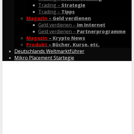
Trading –
Strategie
Trading –
Tipps
Magazin
– Geld verdienen
Geld verdienen –
im Internet
Geld verdienen –
Partnerprogramme
Magazin
– Krypto News
Produkt
– Bücher, Kurse, etc.
Deutschlands Weltmarktführer
Mikro Placement Startegie