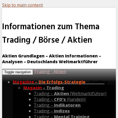
Skip to main content
Informationen zum Thema
Trading / Börse / Aktien
Aktien Grundlagen – Aktien Informationen –
Analysen – Deutschlands Weltmarktführer
Trading - Aktien
Toggle navigation
Magazine
– Die Erfolgs-Strategie
– Trading
Magazin
– Trading
Trading –
Aktien
(Weltmarktführer)
Trading –
CFD’s
(handeln)
Trading –
Indikatoren
Trading –
Indizes
Trading –
Mental Training