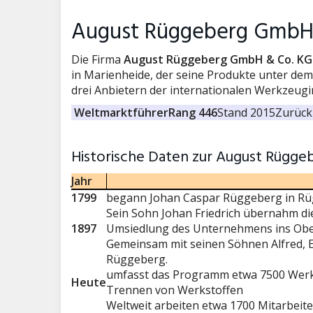
August Rüggeberg GmbH
Die Firma
August Rüggeberg GmbH & Co. KG
in Marienheide, der seine Produkte unter 
drei Anbietern der internationalen Werkzeugi
Weltmarktführer
Rang 446
Stand 2015
Zurück 
Historische Daten zur August Rügg
Jahr
1799
begann Johan Caspar Rüggeberg in Rüg
Sein Sohn Johan Friedrich übernahm 
1897
Umsiedlung des Unternehmens ins Obe
Gemeinsam mit seinen Söhnen Alfred, E
Rüggeberg.
umfasst das Programm etwa 7500 Werk
Heute
Trennen von Werkstoffen
Weltweit arbeiten etwa 1700 Mitarbeite