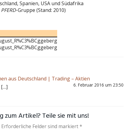
schland, Spanien, USA und Südafrika
r
PFERD
-Gruppe (Stand: 2010)
i/August_R%C3%BCggeberg
i/August_R%C3%BCggeberg
en aus Deutschland | Trading – Aktien
6. Februar 2016 um 23:50
 […]
 zum Artikel? Teile sie mit uns!
 Erforderliche Felder sind markiert *