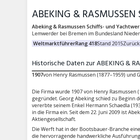
ABEKING & RASMUSSEN Sc
Abeking & Rasmussen Schiffs- und Yachtwer
Lemwerder bei Bremen im Bundesland Nieder
Weltmarktführer
Rang 418
Stand 2015
Zurück 
Historische Daten zur ABEKING & R
1907
von Henry Rasmussen (1877–1959) und G
Die Firma wurde 1907 von Henry Rasmussen (
gegründet. Georg Abeking schied zu Beginn d
vererbte seinem Enkel Hermann Schaedla (1934
in die Firma ein. Seit dem 22. Juni 2009 ist A
Aktiengesellschaft.
Die Werft hat in der Bootsbauer-Branche ein
die hervorragende handwerkliche Ausführung 