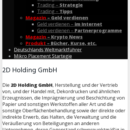
Trading –
Strategie
Trading –
Tipps
Magazin
– Geld verdienen
Geld verdienen –
im Internet
Geld verdienen –
Partnerprogramme
Magazin
– Krypto News
Produkt
– Bücher, Kurse, etc.
Deutschlands Weltmarktführer
Mikro Placement Startegie
2D Holding GmbH
Die
2D Holding GmbH
, Herstellung und der Vertrieb
von, und der Handel mit, Dekordrucken und ähnlichen
Erzeugnissen, die Imprägnierung und Beschichtung von
Papier und sonstigen Werkstoffen aller Art und die
sonstige Oberflächenbehandlung sowie der direkte oder
indirekte Erwerb, das Halten, die Verwaltung und die
Veräußerung von Beteiligungen an anderen
Unternehmen, deren Gegenstand schwerpunktmäßig in