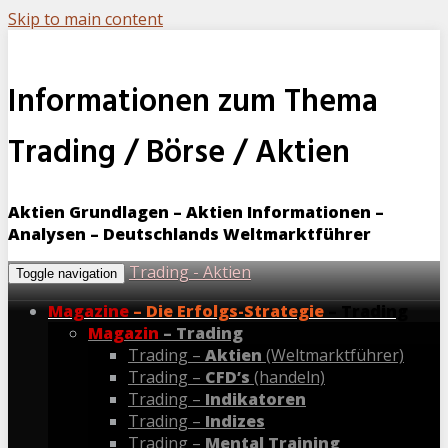
Skip to main content
Informationen zum Thema
Trading / Börse / Aktien
Aktien Grundlagen – Aktien Informationen –
Analysen – Deutschlands Weltmarktführer
Trading - Aktien
Toggle navigation
Magazine
– Die Erfolgs-Strategie
– Trading
Magazin
– Trading
Trading –
Aktien
(Weltmarktführer)
Trading –
CFD’s
(handeln)
Trading –
Indikatoren
Trading –
Indizes
Trading –
Mental Training